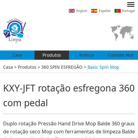
English
Español
Portugal
Casa
Produtos
Notícia
Contate-Nos
Casa
>
Produtos
>
360 SPIN ESFREGÃO
>
Basic Spin Mop
KXY-JFT rotação esfregona 360
com pedal
Duplo rotação Pressão Hand Drive Mop Balde 360 ​​graus
de rotação seco Mop com ferramentas de limpeza Balde