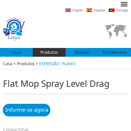
English
Español
Portugal
Casa
Produtos
Notícia
Contate-Nos
Casa
>
Produtos
>
ESFREGÃO: PLANO
Flat Mop Spray Level Drag
Informe-se agora
Compartilhar