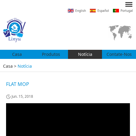
English
Español
Portugal
Casa
Produtos
Notícia
Contate-Nos
Casa
>
Notícia
FLAT MOP
Jun. 15, 2018