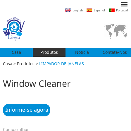
English
Español
Portugal
Casa
Produtos
Notícia
Contate-Nos
Casa
>
Produtos
>
LIMPADOR DE JANELAS
Window Cleaner
Informe-se agora
Compartilhar