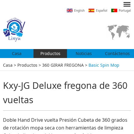
English
Español
Portugal
Casa
Productos
Noticias
Contáctenos
Casa
>
Productos
>
360 GIRAR FREGONA
>
Basic Spin Mop
Kxy-JG Deluxe fregona de 360 ​​
vueltas
Doble Hand Drive vuelta Presión Cubeta de 360 ​​grados
de rotación mopa seca con herramientas de limpieza