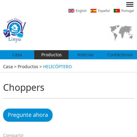
English
Español
Portugal
Casa
Productos
Noticias
Contáctenos
Casa
>
Productos
>
HELICÓPTERO
Choppers
Pregunte ahora
Compartir