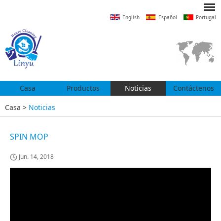
English
Español
Portugal
Casa
Productos
Noticias
Contáctenos
Casa
>
Noticias
SPIN MOP
Jun. 14, 2018